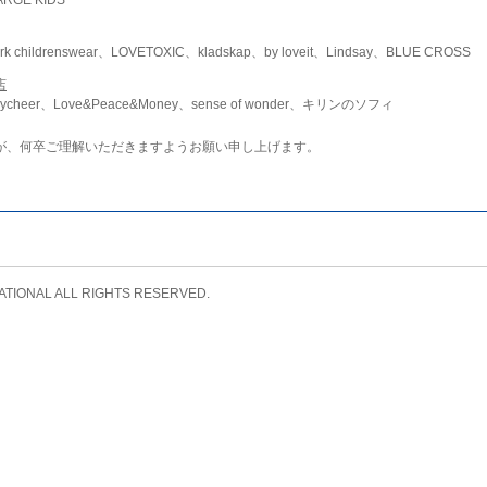
childrenswear、LOVETOXIC、kladskap、by loveit、Lindsay、BLUE CROSS
店
ycheer、Love&Peace&Money、sense of wonder、キリンのソフィ
が、何卒ご理解いただきますようお願い申し上げます。