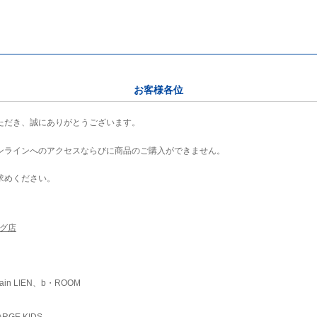
お客様各位
ただき、誠にありがとうございます。
ンラインへのアクセスならびに商品のご購入ができません。
求めください。
ング店
ain LIEN、b・ROOM
RGE KIDS