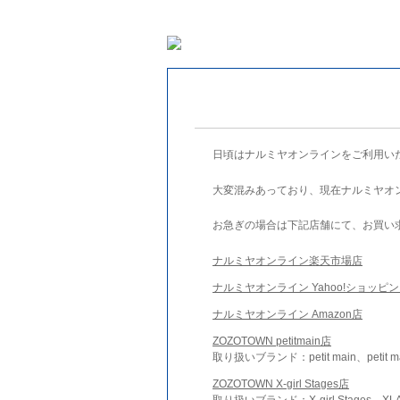
日頃はナルミヤオンラインをご利用い
大変混みあっており、現在ナルミヤオ
お急ぎの場合は下記店舗にて、お買い
ナルミヤオンライン楽天市場店
ナルミヤオンライン Yahoo!ショッピ
ナルミヤオンライン Amazon店
ZOZOTOWN petitmain店
取り扱いブランド：petit main、petit m
ZOZOTOWN X-girl Stages店
取り扱いブランド：X-girl Stages、XLA