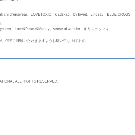
childrenswear、LOVETOXIC、kladskap、by loveit、Lindsay、BLUE CROSS
店
ycheer、Love&Peace&Money、sense of wonder、キリンのソフィ
が、何卒ご理解いただきますようお願い申し上げます。