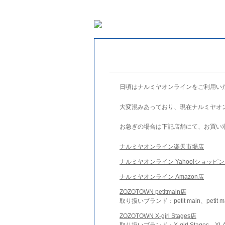
日頃はナルミヤオンラインをご利用い
大変混みあっており、現在ナルミヤオ
お急ぎの場合は下記店舗にて、お買い
ナルミヤオンライン楽天市場店
ナルミヤオンライン Yahoo!ショッピ
ナルミヤオンライン Amazon店
ZOZOTOWN petitmain店
取り扱いブランド：petit main、petit m
ZOZOTOWN X-girl Stages店
取り扱いブランド：X-girl Stages、XLA