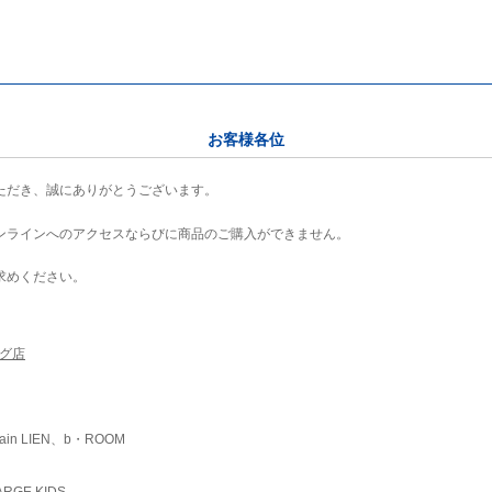
お客様各位
ただき、誠にありがとうございます。
ンラインへのアクセスならびに商品のご購入ができません。
求めください。
ング店
ain LIEN、b・ROOM
RGE KIDS