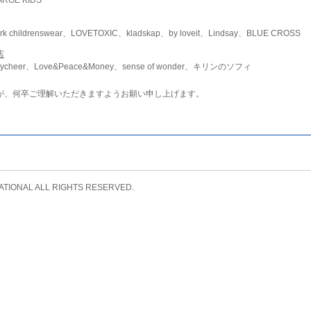
childrenswear、LOVETOXIC、kladskap、by loveit、Lindsay、BLUE CROSS
店
ycheer、Love&Peace&Money、sense of wonder、キリンのソフィ
が、何卒ご理解いただきますようお願い申し上げます。