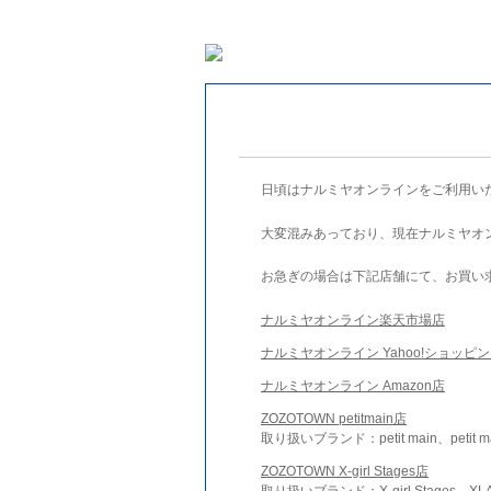
日頃はナルミヤオンラインをご利用い
大変混みあっており、現在ナルミヤオ
お急ぎの場合は下記店舗にて、お買い
ナルミヤオンライン楽天市場店
ナルミヤオンライン Yahoo!ショッピ
ナルミヤオンライン Amazon店
ZOZOTOWN petitmain店
取り扱いブランド：petit main、petit m
ZOZOTOWN X-girl Stages店
取り扱いブランド：X-girl Stages、XLA