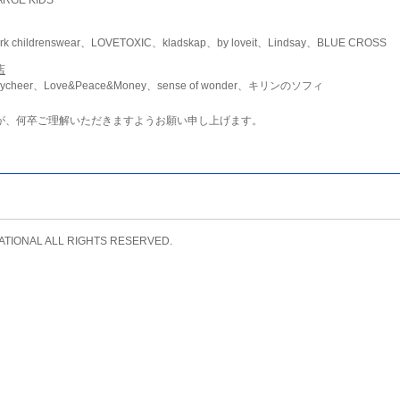
childrenswear、LOVETOXIC、kladskap、by loveit、Lindsay、BLUE CROSS
店
ycheer、Love&Peace&Money、sense of wonder、キリンのソフィ
が、何卒ご理解いただきますようお願い申し上げます。