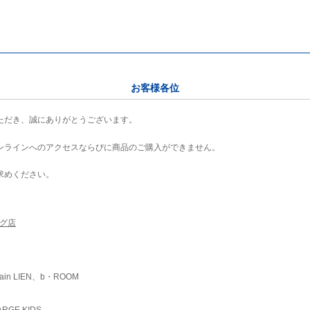
お客様各位
ただき、誠にありがとうございます。
ンラインへのアクセスならびに商品のご購入ができません。
求めください。
ング店
ain LIEN、b・ROOM
RGE KIDS