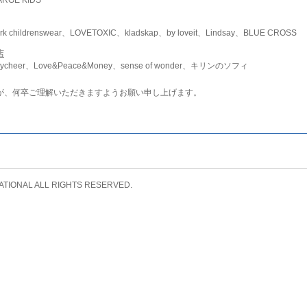
childrenswear、LOVETOXIC、kladskap、by loveit、Lindsay、BLUE CROSS
店
ycheer、Love&Peace&Money、sense of wonder、キリンのソフィ
が、何卒ご理解いただきますようお願い申し上げます。