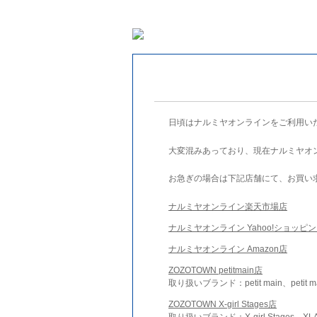
日頃はナルミヤオンラインをご利用い
大変混みあっており、現在ナルミヤオ
お急ぎの場合は下記店舗にて、お買い
ナルミヤオンライン楽天市場店
ナルミヤオンライン Yahoo!ショッピ
ナルミヤオンライン Amazon店
ZOZOTOWN petitmain店
取り扱いブランド：petit main、petit m
ZOZOTOWN X-girl Stages店
取り扱いブランド：X-girl Stages、XLA