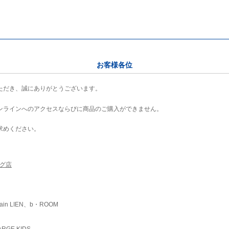
お客様各位
ただき、誠にありがとうございます。
ンラインへのアクセスならびに商品のご購入ができません。
求めください。
ング店
ain LIEN、b・ROOM
RGE KIDS