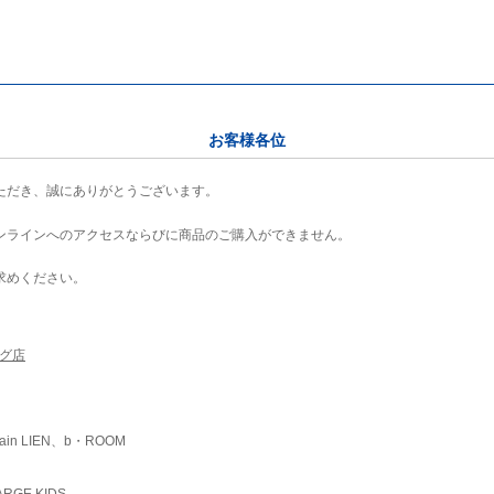
お客様各位
ただき、誠にありがとうございます。
ンラインへのアクセスならびに商品のご購入ができません。
求めください。
ング店
ain LIEN、b・ROOM
RGE KIDS