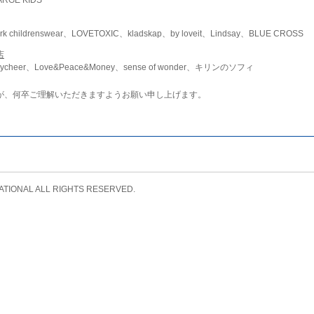
childrenswear、LOVETOXIC、kladskap、by loveit、Lindsay、BLUE CROSS
店
ycheer、Love&Peace&Money、sense of wonder、キリンのソフィ
が、何卒ご理解いただきますようお願い申し上げます。