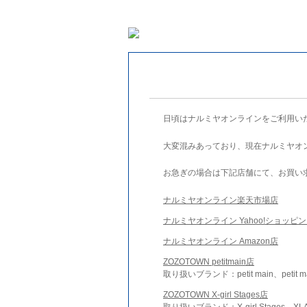
日頃はナルミヤオンラインをご利用い
大変混みあっており、現在ナルミヤオ
お急ぎの場合は下記店舗にて、お買い
ナルミヤオンライン楽天市場店
ナルミヤオンライン Yahoo!ショッピ
ナルミヤオンライン Amazon店
ZOZOTOWN petitmain店
取り扱いブランド：petit main、petit m
ZOZOTOWN X-girl Stages店
取り扱いブランド：X-girl Stages、XLA