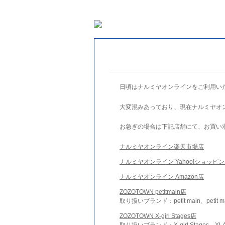
日頃はナルミヤオンラインをご利用い
大変混みあっており、現在ナルミヤオ
お急ぎの場合は下記店舗にて、お買い
ナルミヤオンライン楽天市場店
ナルミヤオンライン Yahoo!ショッピ
ナルミヤオンライン Amazon店
ZOZOTOWN petitmain店
取り扱いブランド：petit main、petit m
ZOZOTOWN X-girl Stages店
取り扱いブランド：X-girl Stages、XLA