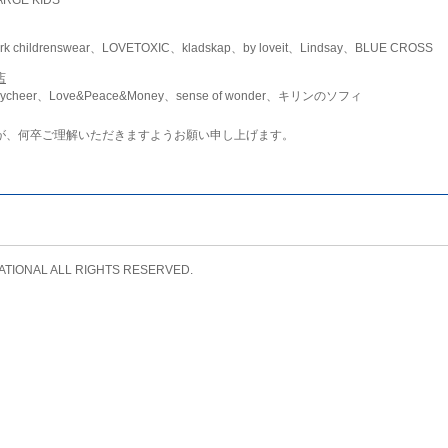
childrenswear、LOVETOXIC、kladskap、by loveit、Lindsay、BLUE CROSS
店
ycheer、Love&Peace&Money、sense of wonder、キリンのソフィ
が、何卒ご理解いただきますようお願い申し上げます。