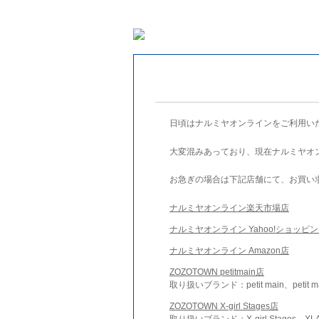
日頃はナルミヤオンラインをご利用い
大変混みあっており、現在ナルミヤオ
お急ぎの場合は下記店舗にて、お買い
ナルミヤオンライン楽天市場店
ナルミヤオンライン Yahoo!ショッピ
ナルミヤオンライン Amazon店
ZOZOTOWN petitmain店
取り扱いブランド：petit main、petit m
ZOZOTOWN X-girl Stages店
取り扱いブランド：X-girl Stages、XLA