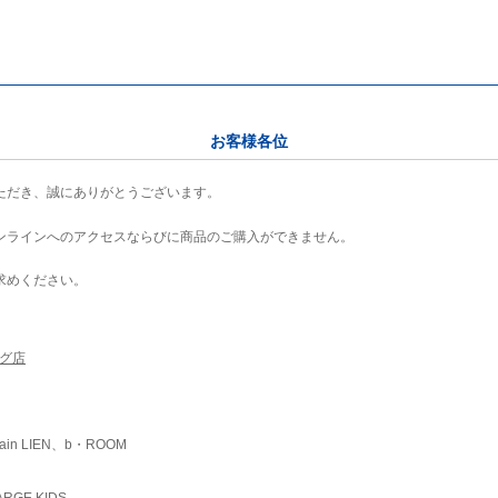
お客様各位
ただき、誠にありがとうございます。
ンラインへのアクセスならびに商品のご購入ができません。
求めください。
ング店
ain LIEN、b・ROOM
RGE KIDS