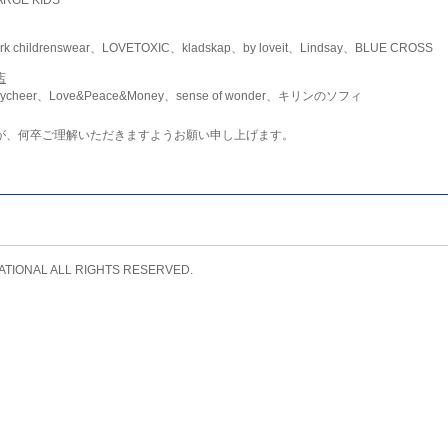
childrenswear、LOVETOXIC、kladskap、by loveit、Lindsay、BLUE CROSS
店
ycheer、Love&Peace&Money、sense of wonder、キリンのソフィ
が、何卒ご理解いただきますようお願い申し上げます。