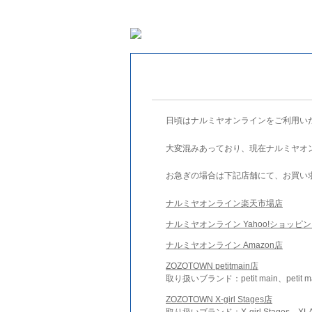
日頃はナルミヤオンラインをご利用い
大変混みあっており、現在ナルミヤオ
お急ぎの場合は下記店舗にて、お買い
ナルミヤオンライン楽天市場店
ナルミヤオンライン Yahoo!ショッピ
ナルミヤオンライン Amazon店
ZOZOTOWN petitmain店
取り扱いブランド：petit main、petit m
ZOZOTOWN X-girl Stages店
取り扱いブランド：X-girl Stages、XLA