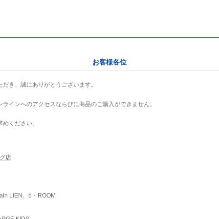
お客様各位
ただき、誠にありがとうございます。
ンラインへのアクセスならびに商品のご購入ができません。
求めください。
ング店
ain LIEN、b・ROOM
RGE KIDS