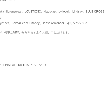
childrenswear、LOVETOXIC、kladskap、by loveit、Lindsay、BLUE CROSS
店
ycheer、Love&Peace&Money、sense of wonder、キリンのソフィ
が、何卒ご理解いただきますようお願い申し上げます。