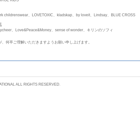
childrenswear、LOVETOXIC、kladskap、by loveit、Lindsay、BLUE CROSS
店
ycheer、Love&Peace&Money、sense of wonder、キリンのソフィ
が、何卒ご理解いただきますようお願い申し上げます。