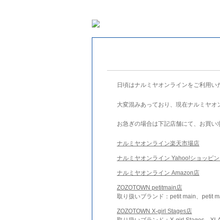
日頃はナルミヤオンラインをご利用い
大変混みあっており、現在ナルミヤオ
お急ぎの場合は下記店舗にて、お買い
ナルミヤオンライン楽天市場店
ナルミヤオンライン Yahoo!ショッピ
ナルミヤオンライン Amazon店
ZOZOTOWN petitmain店
取り扱いブランド：petit main、petit m
ZOZOTOWN X-girl Stages店
取り扱いブランド：X-girl Stages、XLA