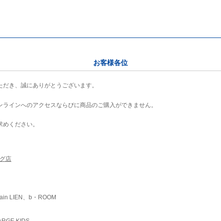
お客様各位
ただき、誠にありがとうございます。
ンラインへのアクセスならびに商品のご購入ができません。
求めください。
ング店
ain LIEN、b・ROOM
RGE KIDS