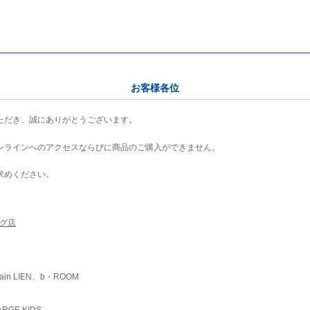
お客様各位
ただき、誠にありがとうございます。
ンラインへのアクセスならびに商品のご購入ができません。
求めください。
ング店
ain LIEN、b・ROOM
RGE KIDS