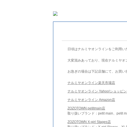
日頃はナルミヤオンラインをご利用い
大変混みあっており、現在ナルミヤオ
お急ぎの場合は下記店舗にて、お買い
ナルミヤオンライン楽天市場店
ナルミヤオンライン Yahoo!ショッピ
ナルミヤオンライン Amazon店
ZOZOTOWN petitmain店
取り扱いブランド：petit main、petit m
ZOZOTOWN X-girl Stages店
取り扱いブランド：X-girl Stages、XLA