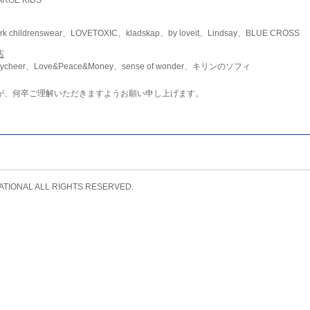
childrenswear、LOVETOXIC、kladskap、by loveit、Lindsay、BLUE CROSS
店
ycheer、Love&Peace&Money、sense of wonder、キリンのソフィ
が、何卒ご理解いただきますようお願い申し上げます。