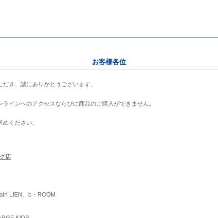
お客様各位
ただき、誠にありがとうございます。
ンラインへのアクセスならびに商品のご購入ができません。
求めください。
ング店
ain LIEN、b・ROOM
RGE KIDS