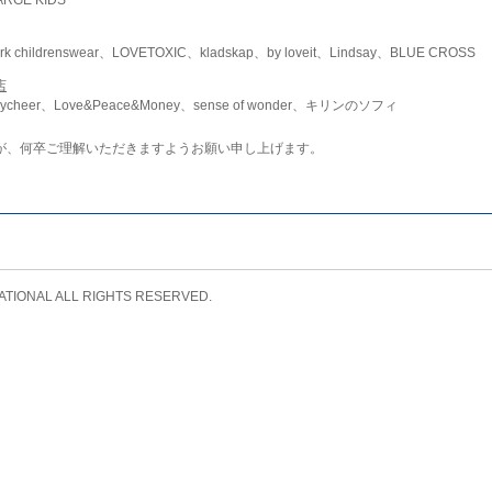
childrenswear、LOVETOXIC、kladskap、by loveit、Lindsay、BLUE CROSS
店
ycheer、Love&Peace&Money、sense of wonder、キリンのソフィ
が、何卒ご理解いただきますようお願い申し上げます。