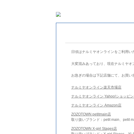
日頃はナルミヤオンラインをご利用い
大変混みあっており、現在ナルミヤオ
お急ぎの場合は下記店舗にて、お買い
ナルミヤオンライン楽天市場店
ナルミヤオンライン Yahoo!ショッピ
ナルミヤオンライン Amazon店
ZOZOTOWN petitmain店
取り扱いブランド：petit main、petit m
ZOZOTOWN X-girl Stages店
取り扱いブランド：X-girl Stages、XLA