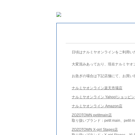
日頃はナルミヤオンラインをご利用い
大変混みあっており、現在ナルミヤオ
お急ぎの場合は下記店舗にて、お買い
ナルミヤオンライン楽天市場店
ナルミヤオンライン Yahoo!ショッピ
ナルミヤオンライン Amazon店
ZOZOTOWN petitmain店
取り扱いブランド：petit main、petit m
ZOZOTOWN X-girl Stages店
取り扱いブランド：X-girl Stages、XLA