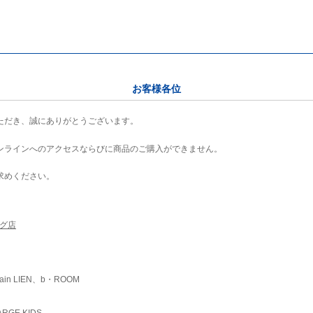
お客様各位
ただき、誠にありがとうございます。
ンラインへのアクセスならびに商品のご購入ができません。
求めください。
ング店
ain LIEN、b・ROOM
RGE KIDS