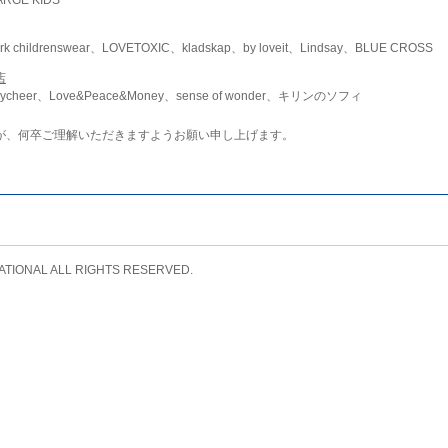
childrenswear、LOVETOXIC、kladskap、by loveit、Lindsay、BLUE CROSS
店
ycheer、Love&Peace&Money、sense of wonder、キリンのソフィ
が、何卒ご理解いただきますようお願い申し上げます。