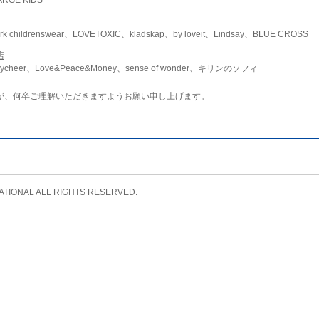
childrenswear、LOVETOXIC、kladskap、by loveit、Lindsay、BLUE CROSS
店
ycheer、Love&Peace&Money、sense of wonder、キリンのソフィ
が、何卒ご理解いただきますようお願い申し上げます。