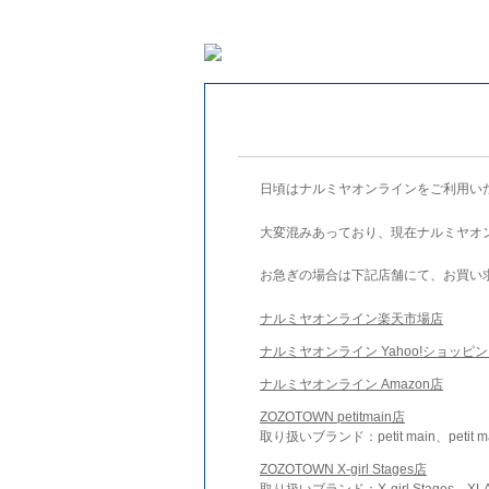
日頃はナルミヤオンラインをご利用い
大変混みあっており、現在ナルミヤオ
お急ぎの場合は下記店舗にて、お買い
ナルミヤオンライン楽天市場店
ナルミヤオンライン Yahoo!ショッピ
ナルミヤオンライン Amazon店
ZOZOTOWN petitmain店
取り扱いブランド：petit main、petit m
ZOZOTOWN X-girl Stages店
取り扱いブランド：X-girl Stages、XLA