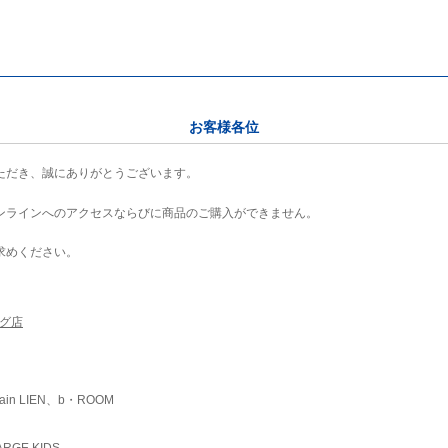
お客様各位
ただき、誠にありがとうございます。
ンラインへのアクセスならびに商品のご購入ができません。
求めください。
ング店
ain LIEN、b・ROOM
RGE KIDS