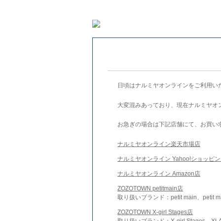
日頃はナルミヤオンラインをご利用い
大変混みあっており、現在ナルミヤオ
お急ぎの場合は下記店舗にて、お買い
ナルミヤオンライン楽天市場店
ナルミヤオンライン Yahoo!ショッピ
ナルミヤオンライン Amazon店
ZOZOTOWN petitmain店
取り扱いブランド：petit main、petit m
ZOZOTOWN X-girl Stages店
取り扱いブランド：X-girl Stages、XLA