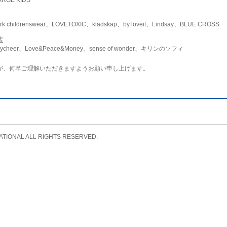
childrenswear、LOVETOXIC、kladskap、by loveit、Lindsay、BLUE CROSS
店
ycheer、Love&Peace&Money、sense of wonder、キリンのソフィ
が、何卒ご理解いただきますようお願い申し上げます。