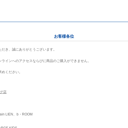
お客様各位
ただき、誠にありがとうございます。
ンラインへのアクセスならびに商品のご購入ができません。
求めください。
ング店
ain LIEN、b・ROOM
RGE KIDS