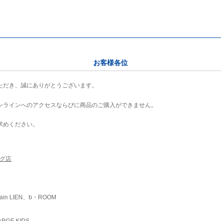
お客様各位
ただき、誠にありがとうございます。
ンラインへのアクセスならびに商品のご購入ができません。
求めください。
ング店
ain LIEN、b・ROOM
RGE KIDS