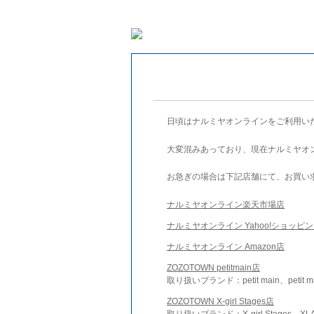
日頃はナルミヤオンラインをご利用い
大変混みあっており、現在ナルミヤオ
お急ぎの場合は下記店舗にて、お買い
ナルミヤオンライン楽天市場店
ナルミヤオンライン Yahoo!ショッピ
ナルミヤオンライン Amazon店
ZOZOTOWN petitmain店
取り扱いブランド：petit main、petit m
ZOZOTOWN X-girl Stages店
取り扱いブランド：X-girl Stages、XLA