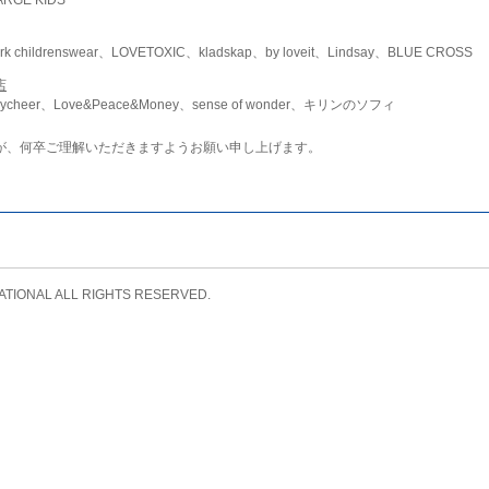
childrenswear、LOVETOXIC、kladskap、by loveit、Lindsay、BLUE CROSS
店
ycheer、Love&Peace&Money、sense of wonder、キリンのソフィ
が、何卒ご理解いただきますようお願い申し上げます。