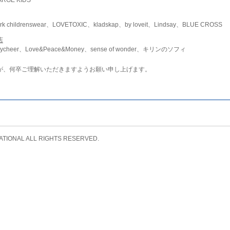
childrenswear、LOVETOXIC、kladskap、by loveit、Lindsay、BLUE CROSS
店
ycheer、Love&Peace&Money、sense of wonder、キリンのソフィ
が、何卒ご理解いただきますようお願い申し上げます。