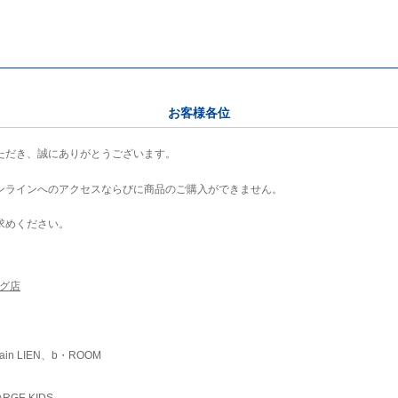
お客様各位
ただき、誠にありがとうございます。
ンラインへのアクセスならびに商品のご購入ができません。
求めください。
ング店
ain LIEN、b・ROOM
RGE KIDS