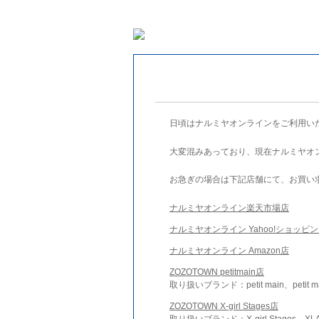
日頃はナルミヤオンラインをご利用い
大変混みあっており、現在ナルミヤオ
お急ぎの場合は下記店舗にて、お買い
ナルミヤオンライン楽天市場店
ナルミヤオンライン Yahoo!ショッピ
ナルミヤオンライン Amazon店
ZOZOTOWN petitmain店
取り扱いブランド：petit main、petit m
ZOZOTOWN X-girl Stages店
取り扱いブランド：X-girl Stages、XLA