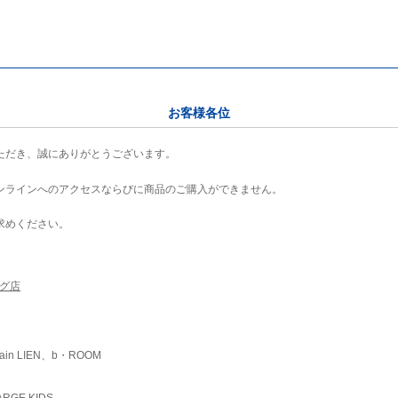
お客様各位
ただき、誠にありがとうございます。
ンラインへのアクセスならびに商品のご購入ができません。
求めください。
ング店
ain LIEN、b・ROOM
RGE KIDS