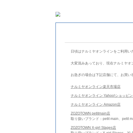
日頃はナルミヤオンラインをご利用い
大変混みあっており、現在ナルミヤオ
お急ぎの場合は下記店舗にて、お買い
ナルミヤオンライン楽天市場店
ナルミヤオンライン Yahoo!ショッピ
ナルミヤオンライン Amazon店
ZOZOTOWN petitmain店
取り扱いブランド：petit main、petit m
ZOZOTOWN X-girl Stages店
取り扱いブランド：X-girl Stages、XLA