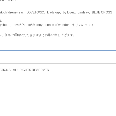
childrenswear、LOVETOXIC、kladskap、by loveit、Lindsay、BLUE CROSS
店
ycheer、Love&Peace&Money、sense of wonder、キリンのソフィ
が、何卒ご理解いただきますようお願い申し上げます。