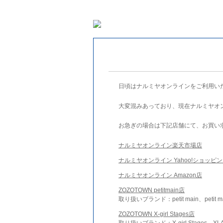
日頃はナルミヤオンラインをご利用い
大変混みあっており、現在ナルミヤオ
お急ぎの場合は下記店舗にて、お買い
ナルミヤオンライン楽天市場店
ナルミヤオンライン Yahoo!ショッピ
ナルミヤオンライン Amazon店
ZOZOTOWN petitmain店
取り扱いブランド：petit main、petit m
ZOZOTOWN X-girl Stages店
取り扱いブランド：X-girl Stages、XLA