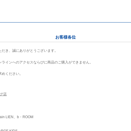
お客様各位
ただき、誠にありがとうございます。
ンラインへのアクセスならびに商品のご購入ができません。
求めください。
ング店
ain LIEN、b・ROOM
RGE KIDS