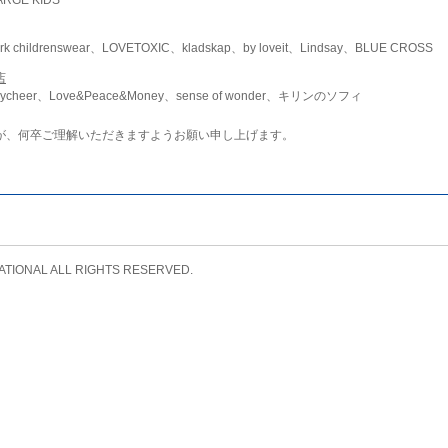
childrenswear、LOVETOXIC、kladskap、by loveit、Lindsay、BLUE CROSS
店
ycheer、Love&Peace&Money、sense of wonder、キリンのソフィ
が、何卒ご理解いただきますようお願い申し上げます。