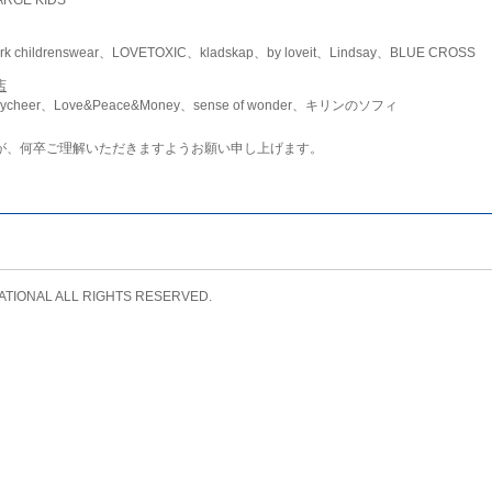
childrenswear、LOVETOXIC、kladskap、by loveit、Lindsay、BLUE CROSS
店
ycheer、Love&Peace&Money、sense of wonder、キリンのソフィ
が、何卒ご理解いただきますようお願い申し上げます。