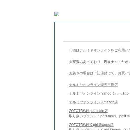
日頃はナルミヤオンラインをご利用い
大変混みあっており、現在ナルミヤオ
お急ぎの場合は下記店舗にて、お買い
ナルミヤオンライン楽天市場店
ナルミヤオンライン Yahoo!ショッピ
ナルミヤオンライン Amazon店
ZOZOTOWN petitmain店
取り扱いブランド：petit main、petit m
ZOZOTOWN X-girl Stages店
取り扱いブランド：X-girl Stages、XLA