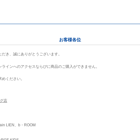
お客様各位
ただき、誠にありがとうございます。
ンラインへのアクセスならびに商品のご購入ができません。
求めください。
ング店
ain LIEN、b・ROOM
RGE KIDS