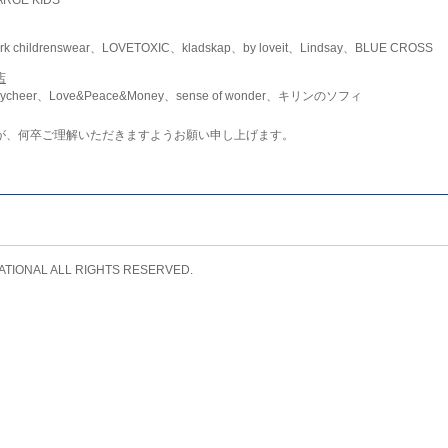
childrenswear、LOVETOXIC、kladskap、by loveit、Lindsay、BLUE CROSS
店
ycheer、Love&Peace&Money、sense of wonder、キリンのソフィ
が、何卒ご理解いただきますようお願い申し上げます。