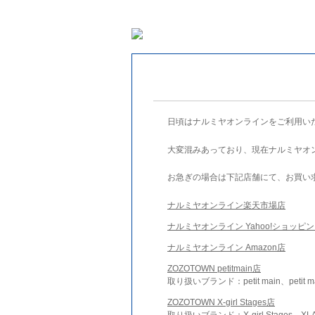
日頃はナルミヤオンラインをご利用い
大変混みあっており、現在ナルミヤオ
お急ぎの場合は下記店舗にて、お買い
ナルミヤオンライン楽天市場店
ナルミヤオンライン Yahoo!ショッピ
ナルミヤオンライン Amazon店
ZOZOTOWN petitmain店
取り扱いブランド：petit main、petit m
ZOZOTOWN X-girl Stages店
取り扱いブランド：X-girl Stages、XLA