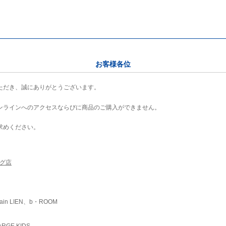
お客様各位
ただき、誠にありがとうございます。
ンラインへのアクセスならびに商品のご購入ができません。
求めください。
ング店
ain LIEN、b・ROOM
RGE KIDS