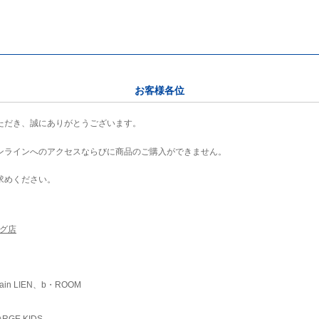
お客様各位
ただき、誠にありがとうございます。
ンラインへのアクセスならびに商品のご購入ができません。
求めください。
ング店
ain LIEN、b・ROOM
RGE KIDS