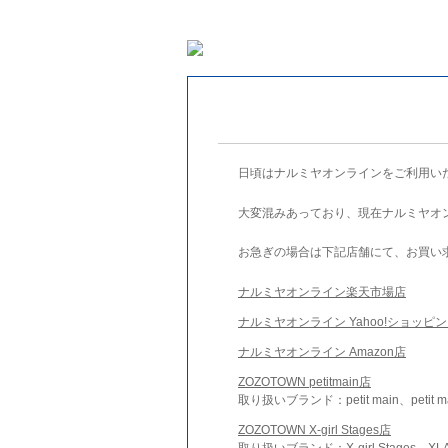
日頃はナルミヤオンラインをご利用い
大変混みあっており、現在ナルミヤオ
お急ぎの場合は下記店舗にて、お買い
ナルミヤオンライン楽天市場店
ナルミヤオンライン Yahoo!ショッピ
ナルミヤオンライン Amazon店
ZOZOTOWN petitmain店
取り扱いブランド：petit main、petit m
ZOZOTOWN X-girl Stages店
取り扱いブランド：X-girl Stages、XLA