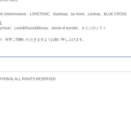
childrenswear、LOVETOXIC、kladskap、by loveit、Lindsay、BLUE CROSS
店
ycheer、Love&Peace&Money、sense of wonder、キリンのソフィ
が、何卒ご理解いただきますようお願い申し上げます。