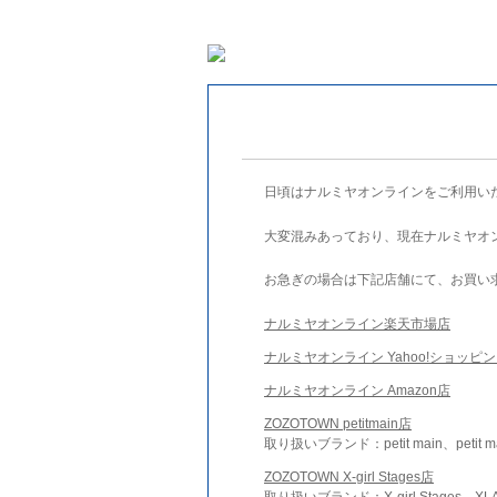
日頃はナルミヤオンラインをご利用い
大変混みあっており、現在ナルミヤオ
お急ぎの場合は下記店舗にて、お買い
ナルミヤオンライン楽天市場店
ナルミヤオンライン Yahoo!ショッピ
ナルミヤオンライン Amazon店
ZOZOTOWN petitmain店
取り扱いブランド：petit main、petit m
ZOZOTOWN X-girl Stages店
取り扱いブランド：X-girl Stages、XLA