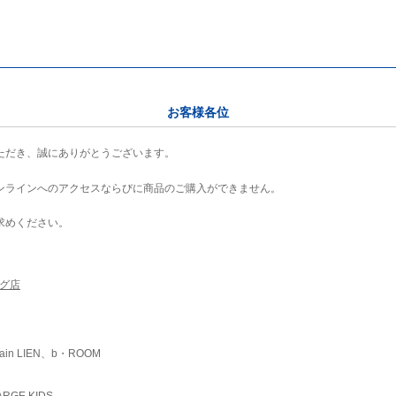
お客様各位
ただき、誠にありがとうございます。
ンラインへのアクセスならびに商品のご購入ができません。
求めください。
ング店
ain LIEN、b・ROOM
RGE KIDS