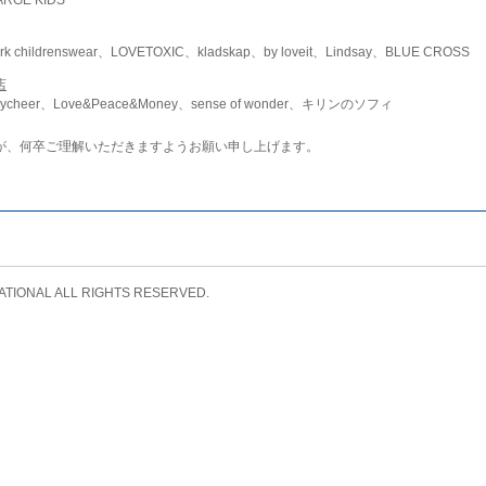
childrenswear、LOVETOXIC、kladskap、by loveit、Lindsay、BLUE CROSS
店
ycheer、Love&Peace&Money、sense of wonder、キリンのソフィ
が、何卒ご理解いただきますようお願い申し上げます。