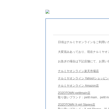
日頃はナルミヤオンラインをご利用い
大変混みあっており、現在ナルミヤオ
お急ぎの場合は下記店舗にて、お買い
ナルミヤオンライン楽天市場店
ナルミヤオンライン Yahoo!ショッピ
ナルミヤオンライン Amazon店
ZOZOTOWN petitmain店
取り扱いブランド：petit main、petit m
ZOZOTOWN X-girl Stages店
取り扱いブランド：X-girl Stages、XLA