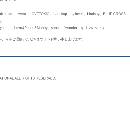
childrenswear、LOVETOXIC、kladskap、by loveit、Lindsay、BLUE CROSS
店
ycheer、Love&Peace&Money、sense of wonder、キリンのソフィ
が、何卒ご理解いただきますようお願い申し上げます。