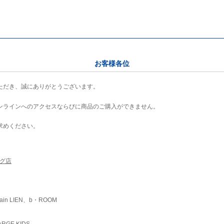
お客様各位
ただき、誠にありがとうございます。
ンラインへのアクセスならびに商品のご購入ができません。
求めください。
ング店
ain LIEN、b・ROOM
RGE KIDS