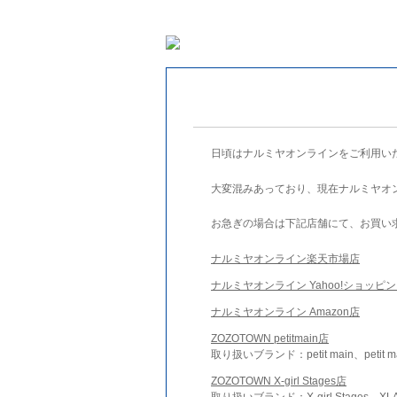
日頃はナルミヤオンラインをご利用い
大変混みあっており、現在ナルミヤオ
お急ぎの場合は下記店舗にて、お買い
ナルミヤオンライン楽天市場店
ナルミヤオンライン Yahoo!ショッピ
ナルミヤオンライン Amazon店
ZOZOTOWN petitmain店
取り扱いブランド：petit main、petit m
ZOZOTOWN X-girl Stages店
取り扱いブランド：X-girl Stages、XLA