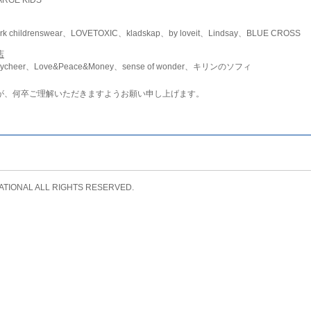
childrenswear、LOVETOXIC、kladskap、by loveit、Lindsay、BLUE CROSS
店
ycheer、Love&Peace&Money、sense of wonder、キリンのソフィ
が、何卒ご理解いただきますようお願い申し上げます。