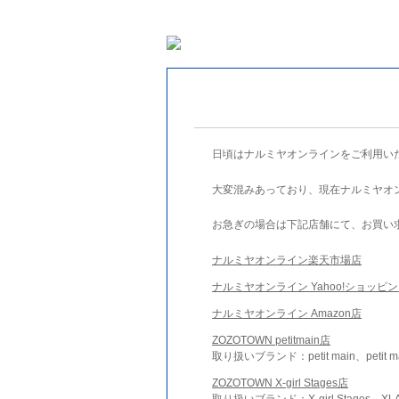
日頃はナルミヤオンラインをご利用い
大変混みあっており、現在ナルミヤオ
お急ぎの場合は下記店舗にて、お買い
ナルミヤオンライン楽天市場店
ナルミヤオンライン Yahoo!ショッピ
ナルミヤオンライン Amazon店
ZOZOTOWN petitmain店
取り扱いブランド：petit main、petit m
ZOZOTOWN X-girl Stages店
取り扱いブランド：X-girl Stages、XLA