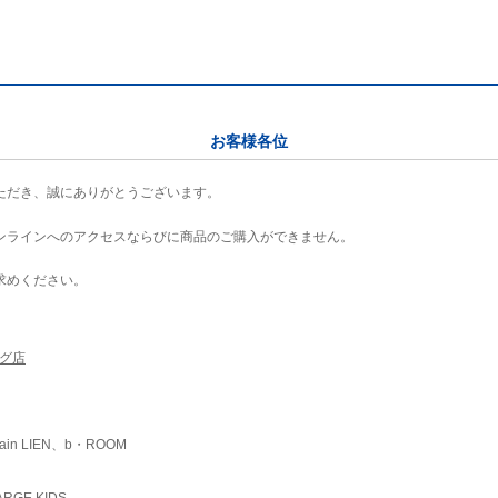
お客様各位
ただき、誠にありがとうございます。
ンラインへのアクセスならびに商品のご購入ができません。
求めください。
ング店
ain LIEN、b・ROOM
RGE KIDS