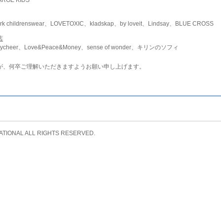
childrenswear、LOVETOXIC、kladskap、by loveit、Lindsay、BLUE CROSS
店
ycheer、Love&Peace&Money、sense of wonder、キリンのソフィ
が、何卒ご理解いただきますようお願い申し上げます。