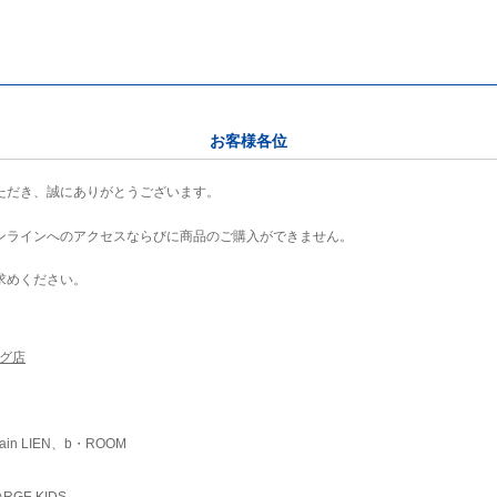
お客様各位
ただき、誠にありがとうございます。
ンラインへのアクセスならびに商品のご購入ができません。
求めください。
ング店
ain LIEN、b・ROOM
RGE KIDS