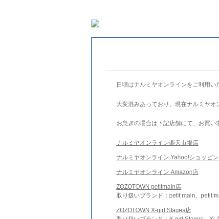
日頃はナルミヤオンラインをご利用い
大変混みあっており、現在ナルミヤオ
お急ぎの場合は下記店舗にて、お買い
ナルミヤオンライン楽天市場店
ナルミヤオンライン Yahoo!ショッピ
ナルミヤオンライン Amazon店
ZOZOTOWN petitmain店
取り扱いブランド：petit main、petit m
ZOZOTOWN X-girl Stages店
取り扱いブランド：X-girl Stages、XLA