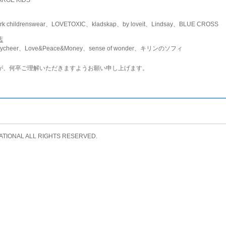
childrenswear、LOVETOXIC、kladskap、by loveit、Lindsay、BLUE CROSS
店
ycheer、Love&Peace&Money、sense of wonder、キリンのソフィ
が、何卒ご理解いただきますようお願い申し上げます。