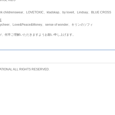
childrenswear、LOVETOXIC、kladskap、by loveit、Lindsay、BLUE CROSS
店
ycheer、Love&Peace&Money、sense of wonder、キリンのソフィ
が、何卒ご理解いただきますようお願い申し上げます。