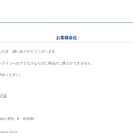
お客様各位
ただき、誠にありがとうございます。
ンラインへのアクセスならびに商品のご購入ができません。
求めください。
ング店
ain LIEN、b・ROOM
RGE KIDS