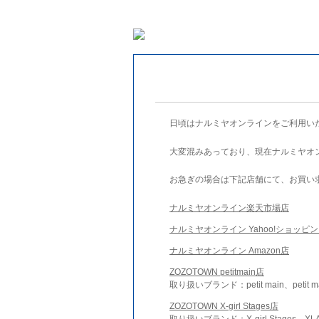
日頃はナルミヤオンラインをご利用い
大変混みあっており、現在ナルミヤオ
お急ぎの場合は下記店舗にて、お買い
ナルミヤオンライン楽天市場店
ナルミヤオンライン Yahoo!ショッピ
ナルミヤオンライン Amazon店
ZOZOTOWN petitmain店
取り扱いブランド：petit main、petit m
ZOZOTOWN X-girl Stages店
取り扱いブランド：X-girl Stages、XLA