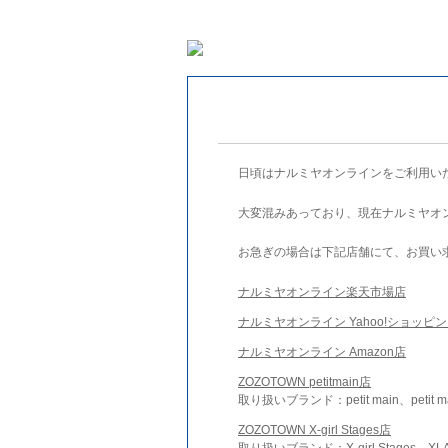
日頃はナルミヤオンラインをご利用い
大変混みあっており、現在ナルミヤオ
お急ぎの場合は下記店舗にて、お買い
ナルミヤオンライン楽天市場店
ナルミヤオンライン Yahoo!ショッピ
ナルミヤオンライン Amazon店
ZOZOTOWN petitmain店
取り扱いブランド：petit main、petit m
ZOZOTOWN X-girl Stages店
取り扱いブランド：X-girl Stages、XLA