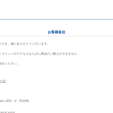
お客様各位
ただき、誠にありがとうございます。
ンラインへのアクセスならびに商品のご購入ができません。
求めください。
ング店
ain LIEN、b・ROOM
RGE KIDS