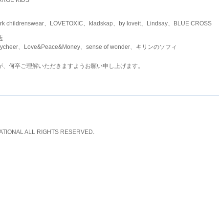
childrenswear、LOVETOXIC、kladskap、by loveit、Lindsay、BLUE CROSS
店
ycheer、Love&Peace&Money、sense of wonder、キリンのソフィ
が、何卒ご理解いただきますようお願い申し上げます。