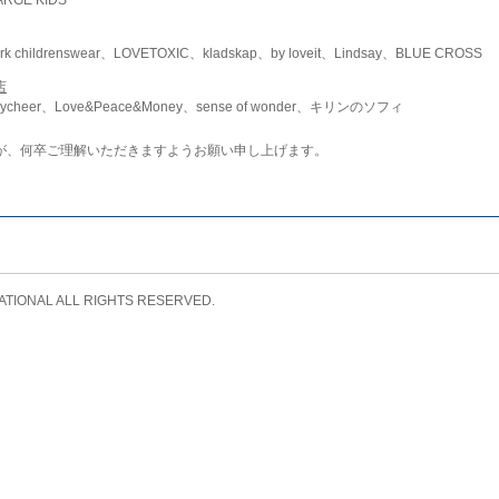
childrenswear、LOVETOXIC、kladskap、by loveit、Lindsay、BLUE CROSS
店
ycheer、Love&Peace&Money、sense of wonder、キリンのソフィ
が、何卒ご理解いただきますようお願い申し上げます。