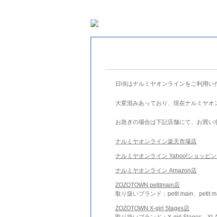
日頃はナルミヤオンラインをご利用い
大変混みあっており、現在ナルミヤオ
お急ぎの場合は下記店舗にて、お買い
ナルミヤオンライン楽天市場店
ナルミヤオンライン Yahoo!ショッピ
ナルミヤオンライン Amazon店
ZOZOTOWN petitmain店
取り扱いブランド：petit main、petit m
ZOZOTOWN X-girl Stages店
取り扱いブランド：X-girl Stages、XLA