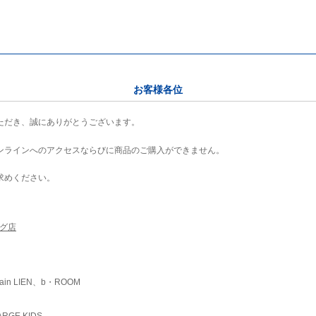
お客様各位
ただき、誠にありがとうございます。
ンラインへのアクセスならびに商品のご購入ができません。
求めください。
ング店
ain LIEN、b・ROOM
RGE KIDS