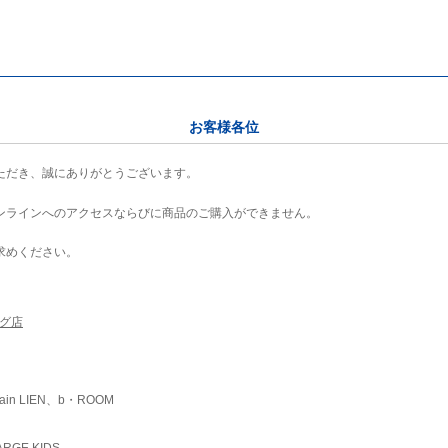
お客様各位
ただき、誠にありがとうございます。
ンラインへのアクセスならびに商品のご購入ができません。
求めください。
ング店
ain LIEN、b・ROOM
RGE KIDS