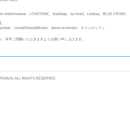
childrenswear、LOVETOXIC、kladskap、by loveit、Lindsay、BLUE CROSS
店
ycheer、Love&Peace&Money、sense of wonder、キリンのソフィ
が、何卒ご理解いただきますようお願い申し上げます。