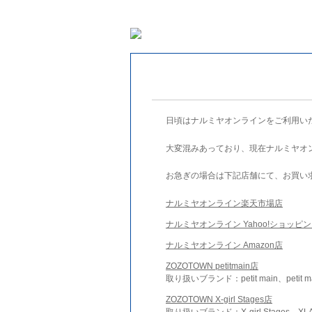
日頃はナルミヤオンラインをご利用い
大変混みあっており、現在ナルミヤオ
お急ぎの場合は下記店舗にて、お買い
ナルミヤオンライン楽天市場店
ナルミヤオンライン Yahoo!ショッピ
ナルミヤオンライン Amazon店
ZOZOTOWN petitmain店
取り扱いブランド：petit main、petit m
ZOZOTOWN X-girl Stages店
取り扱いブランド：X-girl Stages、XLA