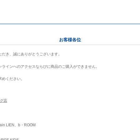
お客様各位
ただき、誠にありがとうございます。
ンラインへのアクセスならびに商品のご購入ができません。
求めください。
ング店
ain LIEN、b・ROOM
RGE KIDS