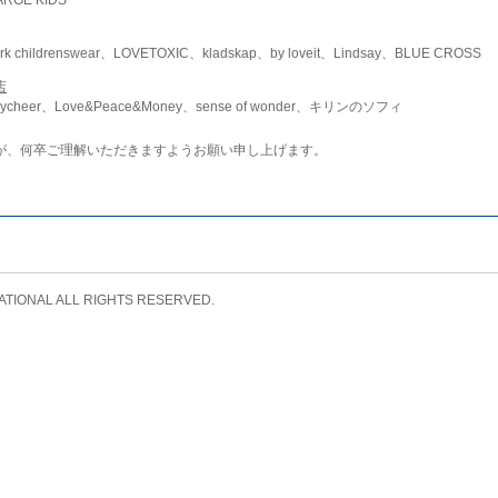
childrenswear、LOVETOXIC、kladskap、by loveit、Lindsay、BLUE CROSS
店
ycheer、Love&Peace&Money、sense of wonder、キリンのソフィ
が、何卒ご理解いただきますようお願い申し上げます。