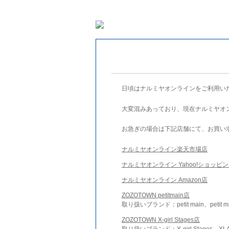
日頃はナルミヤオンラインをご利用い
大変混みあっており、現在ナルミヤオ
お急ぎの場合は下記店舗にて、お買い
ナルミヤオンライン楽天市場店
ナルミヤオンライン Yahoo!ショッピ
ナルミヤオンライン Amazon店
ZOZOTOWN petitmain店
取り扱いブランド：petit main、petit m
ZOZOTOWN X-girl Stages店
取り扱いブランド：X-girl Stages、XLA