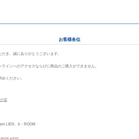
お客様各位
ただき、誠にありがとうございます。
ンラインへのアクセスならびに商品のご購入ができません。
求めください。
ング店
ain LIEN、b・ROOM
RGE KIDS