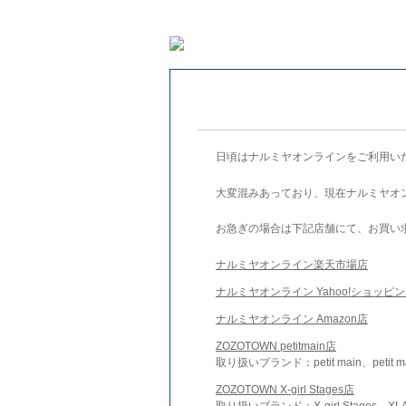
日頃はナルミヤオンラインをご利用い
大変混みあっており、現在ナルミヤオ
お急ぎの場合は下記店舗にて、お買い
ナルミヤオンライン楽天市場店
ナルミヤオンライン Yahoo!ショッピ
ナルミヤオンライン Amazon店
ZOZOTOWN petitmain店
取り扱いブランド：petit main、petit m
ZOZOTOWN X-girl Stages店
取り扱いブランド：X-girl Stages、XLA