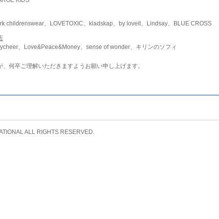
childrenswear、LOVETOXIC、kladskap、by loveit、Lindsay、BLUE CROSS
店
ycheer、Love&Peace&Money、sense of wonder、キリンのソフィ
が、何卒ご理解いただきますようお願い申し上げます。