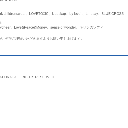
childrenswear、LOVETOXIC、kladskap、by loveit、Lindsay、BLUE CROSS
店
ycheer、Love&Peace&Money、sense of wonder、キリンのソフィ
が、何卒ご理解いただきますようお願い申し上げます。