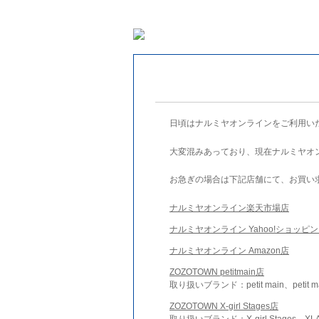
日頃はナルミヤオンラインをご利用い
大変混みあっており、現在ナルミヤオ
お急ぎの場合は下記店舗にて、お買い
ナルミヤオンライン楽天市場店
ナルミヤオンライン Yahoo!ショッピ
ナルミヤオンライン Amazon店
ZOZOTOWN petitmain店
取り扱いブランド：petit main、petit m
ZOZOTOWN X-girl Stages店
取り扱いブランド：X-girl Stages、XLA