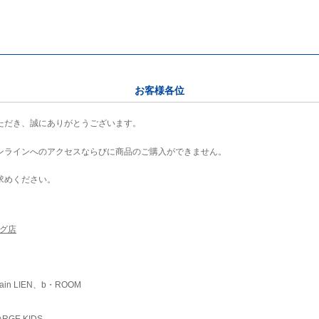
お客様各位
ただき、誠にありがとうございます。
ンラインへのアクセスならびに商品のご購入ができません。
求めください。
ング店
ain LIEN、b・ROOM
RGE KIDS