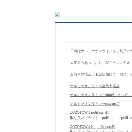
日頃はナルミヤオンラインをご利用い
大変混みあっており、現在ナルミヤオ
お急ぎの場合は下記店舗にて、お買い
ナルミヤオンライン楽天市場店
ナルミヤオンライン Yahoo!ショッピ
ナルミヤオンライン Amazon店
ZOZOTOWN petitmain店
取り扱いブランド：petit main、petit m
ZOZOTOWN X-girl Stages店
取り扱いブランド：X-girl Stages、XLA