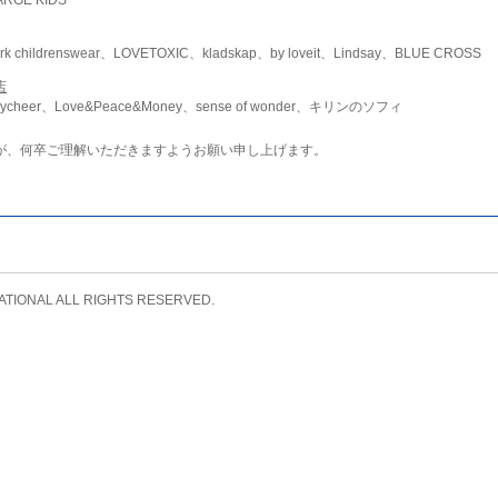
childrenswear、LOVETOXIC、kladskap、by loveit、Lindsay、BLUE CROSS
店
ycheer、Love&Peace&Money、sense of wonder、キリンのソフィ
が、何卒ご理解いただきますようお願い申し上げます。