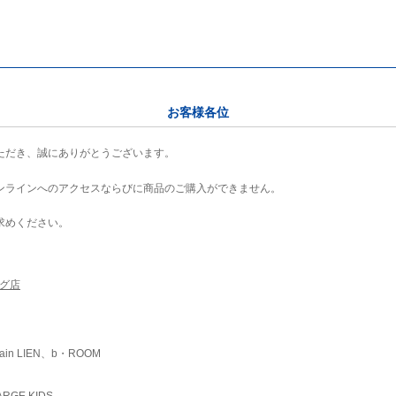
お客様各位
ただき、誠にありがとうございます。
ンラインへのアクセスならびに商品のご購入ができません。
求めください。
ング店
ain LIEN、b・ROOM
RGE KIDS