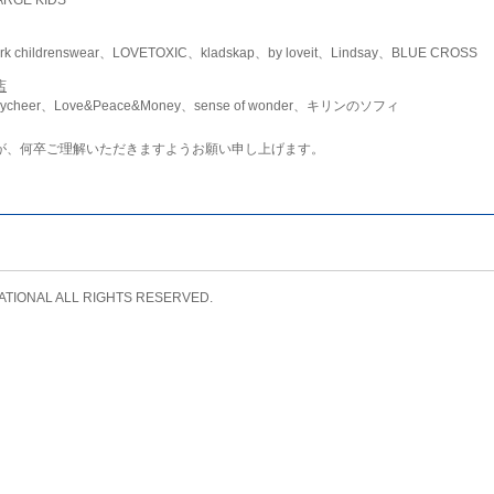
childrenswear、LOVETOXIC、kladskap、by loveit、Lindsay、BLUE CROSS
店
ycheer、Love&Peace&Money、sense of wonder、キリンのソフィ
が、何卒ご理解いただきますようお願い申し上げます。