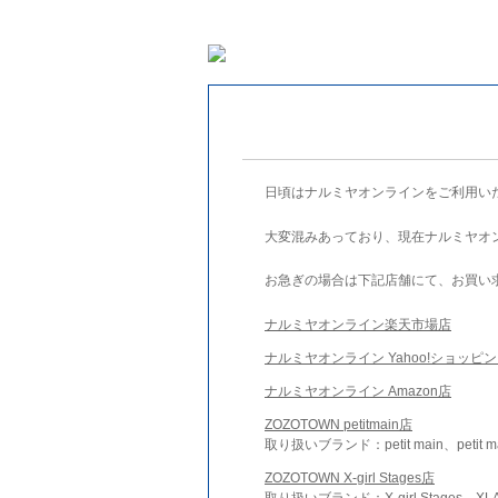
日頃はナルミヤオンラインをご利用い
大変混みあっており、現在ナルミヤオ
お急ぎの場合は下記店舗にて、お買い
ナルミヤオンライン楽天市場店
ナルミヤオンライン Yahoo!ショッピ
ナルミヤオンライン Amazon店
ZOZOTOWN petitmain店
取り扱いブランド：petit main、petit m
ZOZOTOWN X-girl Stages店
取り扱いブランド：X-girl Stages、XLA