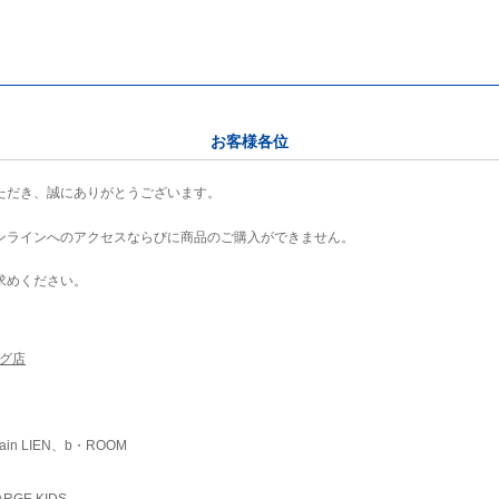
お客様各位
ただき、誠にありがとうございます。
ンラインへのアクセスならびに商品のご購入ができません。
求めください。
ング店
ain LIEN、b・ROOM
RGE KIDS