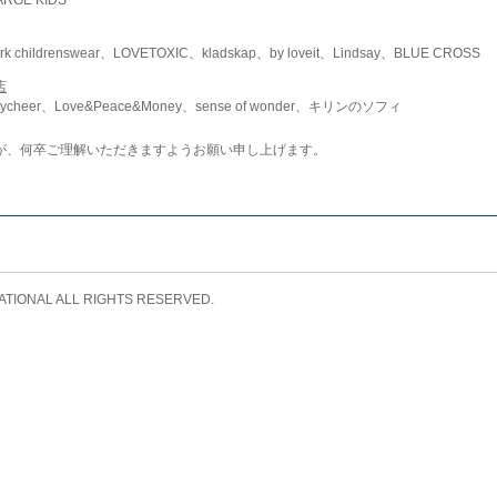
childrenswear、LOVETOXIC、kladskap、by loveit、Lindsay、BLUE CROSS
店
ycheer、Love&Peace&Money、sense of wonder、キリンのソフィ
が、何卒ご理解いただきますようお願い申し上げます。