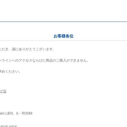
お客様各位
ただき、誠にありがとうございます。
ンラインへのアクセスならびに商品のご購入ができません。
求めください。
ング店
ain LIEN、b・ROOM
RGE KIDS