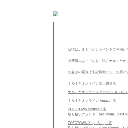
日頃はナルミヤオンラインをご利用い
大変混みあっており、現在ナルミヤオ
お急ぎの場合は下記店舗にて、お買い
ナルミヤオンライン楽天市場店
ナルミヤオンライン Yahoo!ショッピ
ナルミヤオンライン Amazon店
ZOZOTOWN petitmain店
取り扱いブランド：petit main、petit m
ZOZOTOWN X-girl Stages店
取り扱いブランド：X-girl Stages、XLA