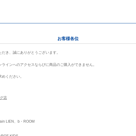
お客様各位
ただき、誠にありがとうございます。
ンラインへのアクセスならびに商品のご購入ができません。
求めください。
ング店
ain LIEN、b・ROOM
RGE KIDS