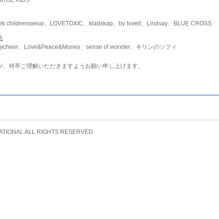
childrenswear、LOVETOXIC、kladskap、by loveit、Lindsay、BLUE CROSS
店
ycheer、Love&Peace&Money、sense of wonder、キリンのソフィ
が、何卒ご理解いただきますようお願い申し上げます。