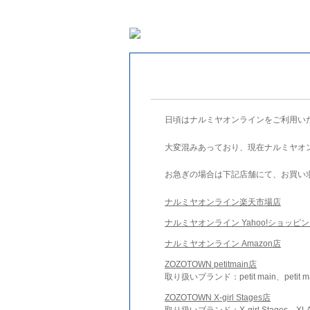
日頃はナルミヤオンラインをご利用い
大変混みあっており、現在ナルミヤオ
お急ぎの場合は下記店舗にて、お買い
ナルミヤオンライン楽天市場店
ナルミヤオンライン Yahoo!ショッピ
ナルミヤオンライン Amazon店
ZOZOTOWN petitmain店
取り扱いブランド：petit main、petit m
ZOZOTOWN X-girl Stages店
取り扱いブランド：X-girl Stages、XLA