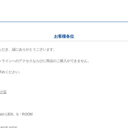
お客様各位
ただき、誠にありがとうございます。
ンラインへのアクセスならびに商品のご購入ができません。
求めください。
ング店
ain LIEN、b・ROOM
RGE KIDS