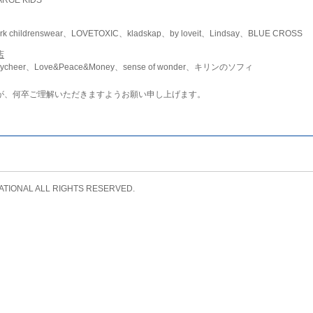
childrenswear、LOVETOXIC、kladskap、by loveit、Lindsay、BLUE CROSS
店
ycheer、Love&Peace&Money、sense of wonder、キリンのソフィ
が、何卒ご理解いただきますようお願い申し上げます。