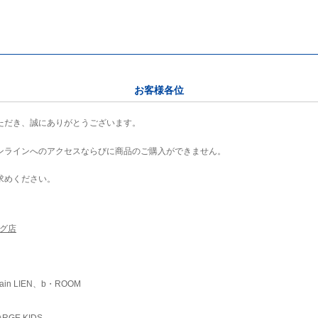
お客様各位
ただき、誠にありがとうございます。
ンラインへのアクセスならびに商品のご購入ができません。
求めください。
ング店
ain LIEN、b・ROOM
RGE KIDS