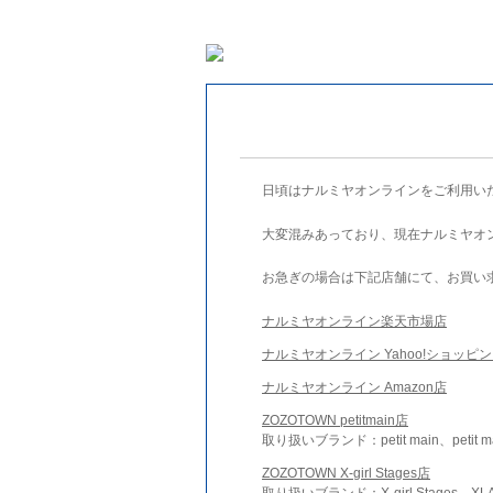
日頃はナルミヤオンラインをご利用い
大変混みあっており、現在ナルミヤオ
お急ぎの場合は下記店舗にて、お買い
ナルミヤオンライン楽天市場店
ナルミヤオンライン Yahoo!ショッピ
ナルミヤオンライン Amazon店
ZOZOTOWN petitmain店
取り扱いブランド：petit main、petit m
ZOZOTOWN X-girl Stages店
取り扱いブランド：X-girl Stages、XLA