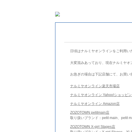
日頃はナルミヤオンラインをご利用い
大変混みあっており、現在ナルミヤオ
お急ぎの場合は下記店舗にて、お買い
ナルミヤオンライン楽天市場店
ナルミヤオンライン Yahoo!ショッピ
ナルミヤオンライン Amazon店
ZOZOTOWN petitmain店
取り扱いブランド：petit main、petit m
ZOZOTOWN X-girl Stages店
取り扱いブランド：X-girl Stages、XLA