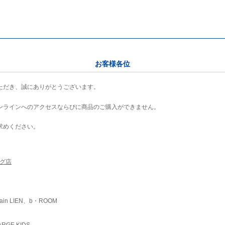
お客様各位
ただき、誠にありがとうございます。
ンラインへのアクセスならびに商品のご購入ができません。
求めください。
ング店
ain LIEN、b・ROOM
RGE KIDS