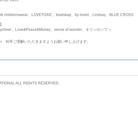
childrenswear、LOVETOXIC、kladskap、by loveit、Lindsay、BLUE CROSS
店
ycheer、Love&Peace&Money、sense of wonder、キリンのソフィ
が、何卒ご理解いただきますようお願い申し上げます。