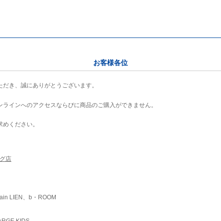
お客様各位
ただき、誠にありがとうございます。
ンラインへのアクセスならびに商品のご購入ができません。
求めください。
ング店
ain LIEN、b・ROOM
RGE KIDS