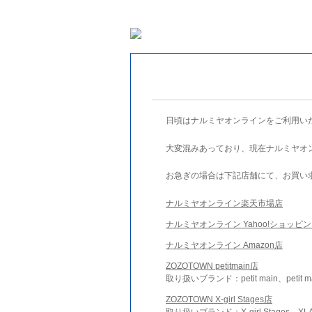
日頃はナルミヤオンラインをご利用い
大変混みあっており、現在ナルミヤオ
お急ぎの場合は下記店舗にて、お買い
ナルミヤオンライン楽天市場店
ナルミヤオンライン Yahoo!ショッピ
ナルミヤオンライン Amazon店
ZOZOTOWN petitmain店
取り扱いブランド：petit main、petit m
ZOZOTOWN X-girl Stages店
取り扱いブランド：X-girl Stages、XLA