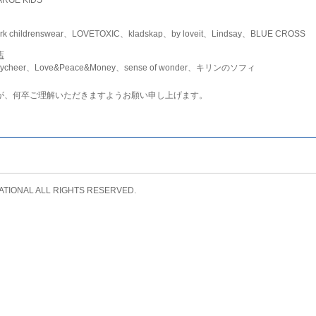
childrenswear、LOVETOXIC、kladskap、by loveit、Lindsay、BLUE CROSS
店
ycheer、Love&Peace&Money、sense of wonder、キリンのソフィ
が、何卒ご理解いただきますようお願い申し上げます。