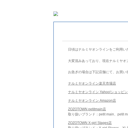
日頃はナルミヤオンラインをご利用い
大変混みあっており、現在ナルミヤオ
お急ぎの場合は下記店舗にて、お買い
ナルミヤオンライン楽天市場店
ナルミヤオンライン Yahoo!ショッピ
ナルミヤオンライン Amazon店
ZOZOTOWN petitmain店
取り扱いブランド：petit main、petit m
ZOZOTOWN X-girl Stages店
取り扱いブランド：X-girl Stages、XLA