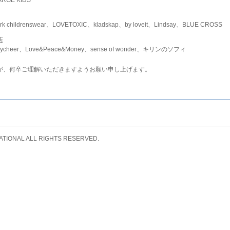
childrenswear、LOVETOXIC、kladskap、by loveit、Lindsay、BLUE CROSS
店
ycheer、Love&Peace&Money、sense of wonder、キリンのソフィ
が、何卒ご理解いただきますようお願い申し上げます。