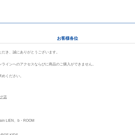
お客様各位
ただき、誠にありがとうございます。
ンラインへのアクセスならびに商品のご購入ができません。
求めください。
ング店
ain LIEN、b・ROOM
RGE KIDS