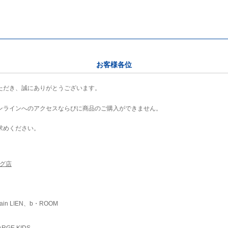
お客様各位
ただき、誠にありがとうございます。
ンラインへのアクセスならびに商品のご購入ができません。
求めください。
ング店
ain LIEN、b・ROOM
RGE KIDS