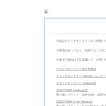
日頃はナルミヤオンラインをご利用い
大変混みあっており、現在ナルミヤオ
お急ぎの場合は下記店舗にて、お買い
ナルミヤオンライン楽天市場店
ナルミヤオンライン Yahoo!ショッピ
ナルミヤオンライン Amazon店
ZOZOTOWN petitmain店
取り扱いブランド：petit main、petit m
ZOZOTOWN X-girl Stages店
取り扱いブランド：X-girl Stages、XLA