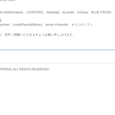
childrenswear、LOVETOXIC、kladskap、by loveit、Lindsay、BLUE CROSS
店
ycheer、Love&Peace&Money、sense of wonder、キリンのソフィ
が、何卒ご理解いただきますようお願い申し上げます。