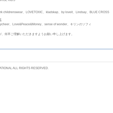
childrenswear、LOVETOXIC、kladskap、by loveit、Lindsay、BLUE CROSS
店
ycheer、Love&Peace&Money、sense of wonder、キリンのソフィ
が、何卒ご理解いただきますようお願い申し上げます。