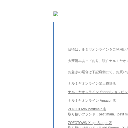
日頃はナルミヤオンラインをご利用い
大変混みあっており、現在ナルミヤオ
お急ぎの場合は下記店舗にて、お買い
ナルミヤオンライン楽天市場店
ナルミヤオンライン Yahoo!ショッピ
ナルミヤオンライン Amazon店
ZOZOTOWN petitmain店
取り扱いブランド：petit main、petit m
ZOZOTOWN X-girl Stages店
取り扱いブランド：X-girl Stages、XLA