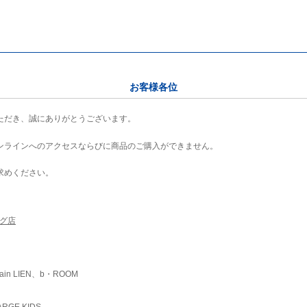
お客様各位
ただき、誠にありがとうございます。
ンラインへのアクセスならびに商品のご購入ができません。
求めください。
ング店
ain LIEN、b・ROOM
RGE KIDS