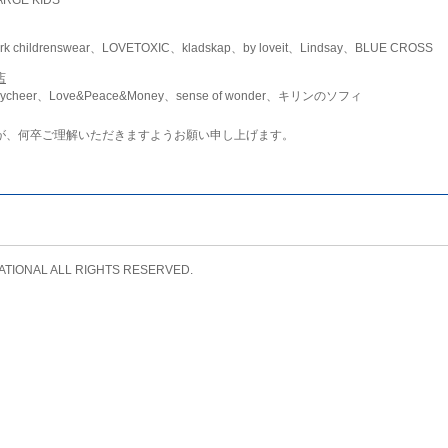
childrenswear、LOVETOXIC、kladskap、by loveit、Lindsay、BLUE CROSS
店
ycheer、Love&Peace&Money、sense of wonder、キリンのソフィ
が、何卒ご理解いただきますようお願い申し上げます。