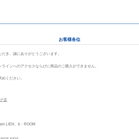
お客様各位
ただき、誠にありがとうございます。
ンラインへのアクセスならびに商品のご購入ができません。
求めください。
ング店
ain LIEN、b・ROOM
RGE KIDS