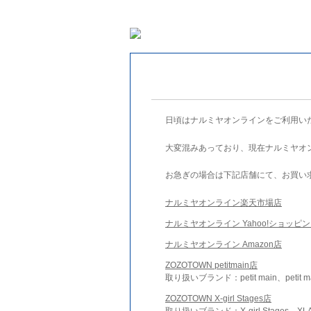
日頃はナルミヤオンラインをご利用い
大変混みあっており、現在ナルミヤオ
お急ぎの場合は下記店舗にて、お買い
ナルミヤオンライン楽天市場店
ナルミヤオンライン Yahoo!ショッピ
ナルミヤオンライン Amazon店
ZOZOTOWN petitmain店
取り扱いブランド：petit main、petit m
ZOZOTOWN X-girl Stages店
取り扱いブランド：X-girl Stages、XLA