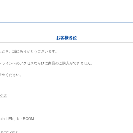
お客様各位
ただき、誠にありがとうございます。
ンラインへのアクセスならびに商品のご購入ができません。
求めください。
ング店
ain LIEN、b・ROOM
RGE KIDS