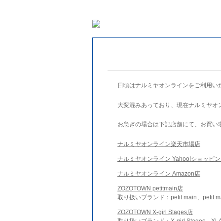
日頃はナルミヤオンラインをご利用い
大変混みあっており、現在ナルミヤオ
お急ぎの場合は下記店舗にて、お買い
ナルミヤオンライン楽天市場店
ナルミヤオンライン Yahoo!ショッピ
ナルミヤオンライン Amazon店
ZOZOTOWN petitmain店
取り扱いブランド：petit main、petit m
ZOZOTOWN X-girl Stages店
取り扱いブランド：X-girl Stages、XLA