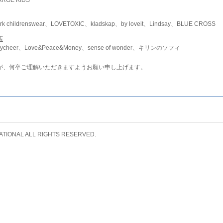
childrenswear、LOVETOXIC、kladskap、by loveit、Lindsay、BLUE CROSS
店
ycheer、Love&Peace&Money、sense of wonder、キリンのソフィ
が、何卒ご理解いただきますようお願い申し上げます。