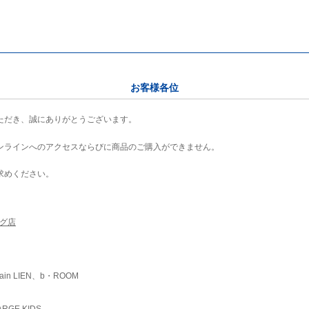
お客様各位
ただき、誠にありがとうございます。
ンラインへのアクセスならびに商品のご購入ができません。
求めください。
ング店
ain LIEN、b・ROOM
RGE KIDS