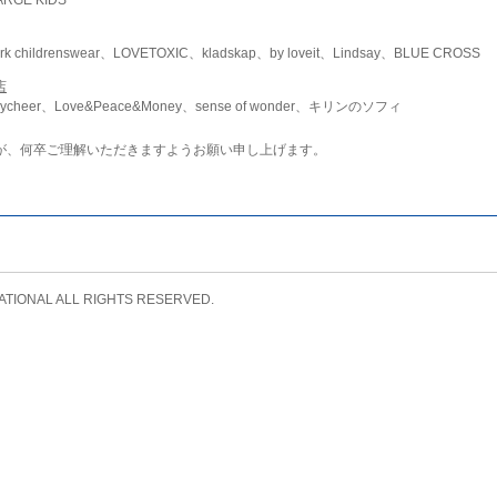
childrenswear、LOVETOXIC、kladskap、by loveit、Lindsay、BLUE CROSS
店
ycheer、Love&Peace&Money、sense of wonder、キリンのソフィ
が、何卒ご理解いただきますようお願い申し上げます。