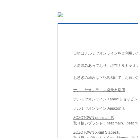
日頃はナルミヤオンラインをご利用い
大変混みあっており、現在ナルミヤオ
お急ぎの場合は下記店舗にて、お買い
ナルミヤオンライン楽天市場店
ナルミヤオンライン Yahoo!ショッピ
ナルミヤオンライン Amazon店
ZOZOTOWN petitmain店
取り扱いブランド：petit main、petit m
ZOZOTOWN X-girl Stages店
取り扱いブランド：X-girl Stages、XLA