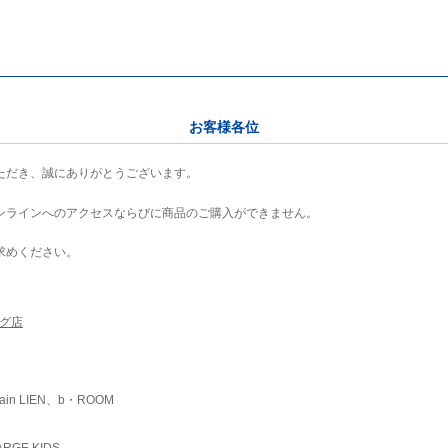
お客様各位
ただき、誠にありがとうございます。
ンラインへのアクセスならびに商品のご購入ができません。
求めください。
ング店
ain LIEN、b・ROOM
RGE KIDS