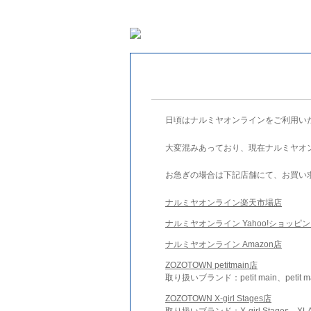
日頃はナルミヤオンラインをご利用い
大変混みあっており、現在ナルミヤオ
お急ぎの場合は下記店舗にて、お買い
ナルミヤオンライン楽天市場店
ナルミヤオンライン Yahoo!ショッピ
ナルミヤオンライン Amazon店
ZOZOTOWN petitmain店
取り扱いブランド：petit main、petit m
ZOZOTOWN X-girl Stages店
取り扱いブランド：X-girl Stages、XLA