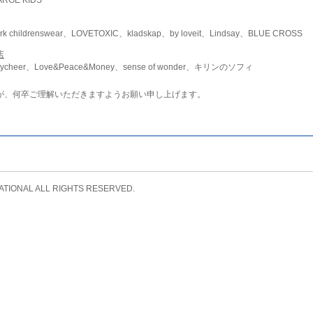
childrenswear、LOVETOXIC、kladskap、by loveit、Lindsay、BLUE CROSS
店
ycheer、Love&Peace&Money、sense of wonder、キリンのソフィ
が、何卒ご理解いただきますようお願い申し上げます。