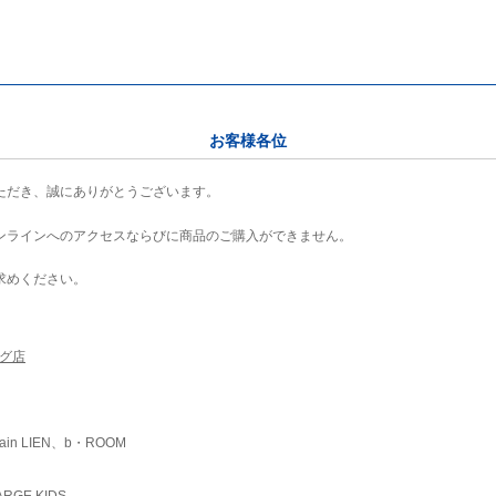
お客様各位
ただき、誠にありがとうございます。
ンラインへのアクセスならびに商品のご購入ができません。
求めください。
ング店
ain LIEN、b・ROOM
RGE KIDS