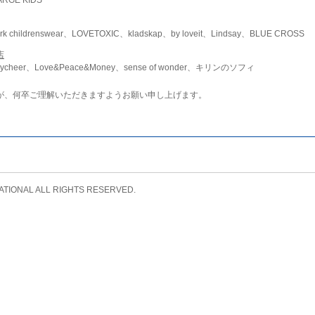
childrenswear、LOVETOXIC、kladskap、by loveit、Lindsay、BLUE CROSS
店
ycheer、Love&Peace&Money、sense of wonder、キリンのソフィ
が、何卒ご理解いただきますようお願い申し上げます。