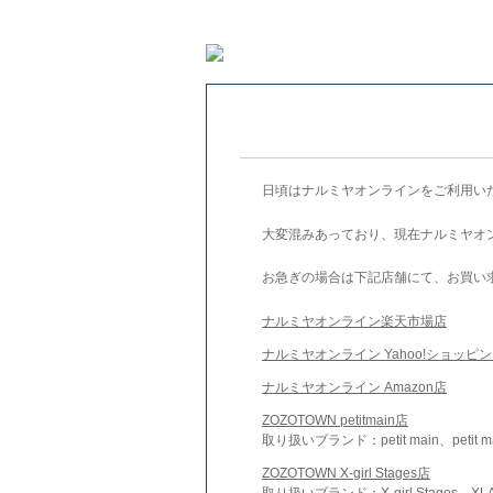
日頃はナルミヤオンラインをご利用い
大変混みあっており、現在ナルミヤオ
お急ぎの場合は下記店舗にて、お買い
ナルミヤオンライン楽天市場店
ナルミヤオンライン Yahoo!ショッピ
ナルミヤオンライン Amazon店
ZOZOTOWN petitmain店
取り扱いブランド：petit main、petit m
ZOZOTOWN X-girl Stages店
取り扱いブランド：X-girl Stages、XLA